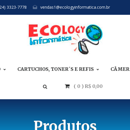
(24) 3323-7778
vendas1@ecologyinformatica.com.br
O
CARTUCHOS, TONER´S E REFIS
CÂMERA
( 0 ) R$ 0,00
Produtos